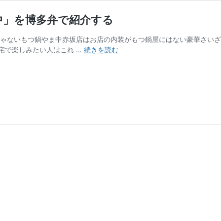
中」を博多弁で紹介する
じゃないもつ鍋やま中赤坂店はお店の内装がもつ鍋屋にはない豪華さいざ
福
宅で楽しみたい人はこれ …
続きを読む
岡
に
来
た
ら
絶
対
食
べ
た
い
も
つ
鍋
「や
ま