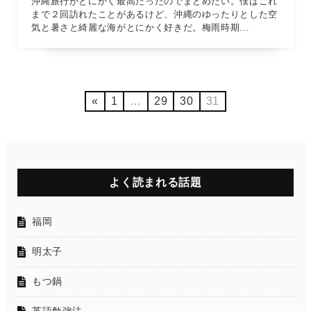
沖縄旅行がとにかく最高だったのでまとめたい。僕はこれ
まで２回訪れたことがあるけど、沖縄のゆったりとした空
気と暑さと綺麗な海がとにかく好きだ。梅雨時期...
«
1
…
29
30
31
よく読まれる話題
福岡
明太子
もつ鍋