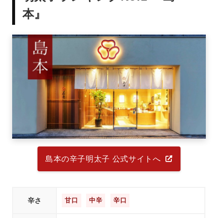
本』
島本の辛子明太子 公式サイトへ
辛さ
甘口
中辛
辛口