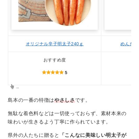
オリジナル辛子明太子240ｇ
めんたい
おすすめ度
5
→
島本の一番の特徴は
やさしさ
です。
無駄な着色料などは一切使っておらず、素材本来の
味わいが生きるよう丁寧に作られています。
県外の人たちに贈ると
「こんなに美味しい明太子が