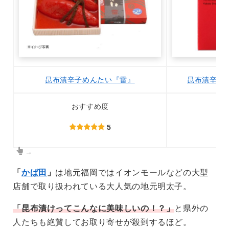
昆布漬辛子めんたい『雷』
昆布漬辛子
おすすめ度
5
→
「
かば田
」
は地元福岡ではイオンモールなどの大型
店舗で取り扱われている大人気の地元明太子。
「昆布漬けってこんなに美味しいの！？」
と県外の
人たちも絶賛してお取り寄せが殺到するほど。