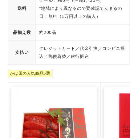
クール：990円（沖縄1,430円）
送料
*地域により異なるので要確認てんまるの
日：無料（1万円以上の購入）
品揃え数
約200品
クレジットカード／代金引換／コンビニ振
支払い
込／郵便為替／銀行振込
かば田の人気商品5選