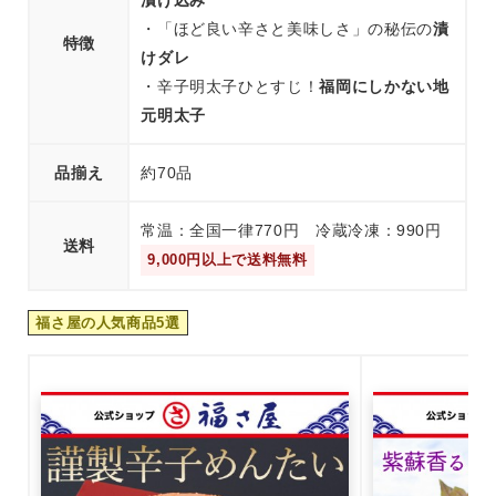
・「ほど良い辛さと美味しさ」の秘伝の
漬
特徴
けダレ
・辛子明太子ひとすじ！
福岡にしかない地
元明太子
品揃え
約70品
常温：全国一律770円 冷蔵冷凍：990円
送料
9,000円以上で送料無料
福さ屋の人気商品5選