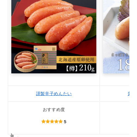
謹製辛子めんたい
紫蘇
おすすめ度
5
→