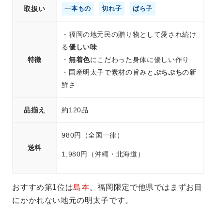
取扱い
一本もの
切れ子
ばら子
・福岡の地元民の贈り物として愛され続け
る
優しい味
特徴
・
無着色
にこだわった身体に優しい作り
・国産明太子で素材の旨みと
ぷちぷち
の新
鮮さ
品揃え
約120品
980円（全国一律）
送料
1,980円（沖縄・北海道）
おすすめ第1位は
島本
。福岡限定で他県ではまずお目
にかかれない地元の明太子です。