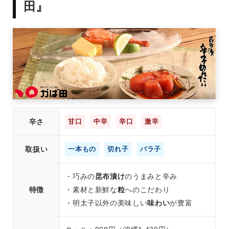
田』
辛さ
甘口
中辛
辛口
激辛
取扱い
一本もの
切れ子
バラ子
・巧みの
昆布漬け
のうまみと辛み
特徴
・素材と新鮮な
粒
へのこだわり
・明太子以外の美味しい
味わい
が豊富