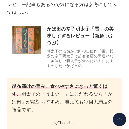
レビュー記事もあるので気になる方は参考にしてみ
てほしい。
かば田の辛子明太子「雷」の美
味しすぎるレビュー【新鮮つぶ
つぶ】
明太子の老舗かば田の自信作「雷」博
多の辛子明太子で超有名店の間違いな
く美味しい明太子が食べたい人におす
すめしたいかば田の...
昆布漬けの旨み、食べやすさにきっと驚くは
ず。
明太子の「うまい！」にこだわるなら『か
ば田』が絶対おすすめ。地元民も毎回大満足の
逸品です。
Check!!