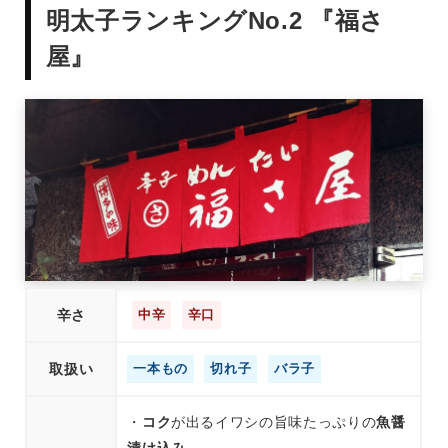
明太子ランキングNo.2 『福さ
屋』
辛さ
中辛
辛口
取扱い
一本もの
切れ子
バラ子
・
コク
が出るイワシの旨味たっぷりの
魚醤
漬け込み