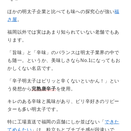
ほかの明太子企業と比べても味への探究心が強い
福
さ屋
。
福岡以外では実はあまり知られていない老舗でもあ
ります。
「旨味」と「辛味」のバランスは明太子業界の中で
も随一。というか、美味しさならNo.1になってもお
かしくない名店です。
「辛子明太子はピリッと辛くないといかん！」とい
う発想から
完熟唐辛子
を使用。
キレのある辛味と風味があり、ピリ辛好きのリピー
ターも多い明太子です。
特に工場直送で福岡の店舗にしか並ばない「
できた
てめんたい
」は、粒立ちとプチプチ感が段違いで