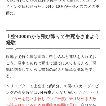
て僕が行った10月は降水確率０％で絶好のスカイダ
イビング日和だった。
5月
と
10月
が一番オススメの季
節だ。
上空4000mから飛び降りて生死をさまよう
経験
現地まで行く際は事前に申し込みと連絡を入れてお
こう。電車であれば駅まで迎えに来てもらえる。現
地に到着してからは書類の記入と簡単な講習を受け
る。
ヘリコプターで上空まで
約8分
、１回のスカイダイビ
ングの滞空時間は
5分程度
とかなり短い。ただ、
ヘリ
コプターを使いまわしていて一度に乗り込める人数
が限られているため順番待ち時間は長い
。自分の名