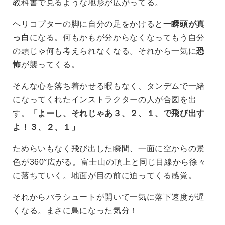
教科書で見るような地形が広がってる。
ヘリコプターの脚に自分の足をかけると
一瞬頭が真
っ白
になる。何もかもが分からなくなってもう自分
の頭じゃ何も考えられなくなる。それから一気に
恐
怖
が襲ってくる。
そんな心を落ち着かせる暇もなく、タンデムで一緒
になってくれたインストラクターの人が合図を出
す。
「よーし、それじゃあ３、２、１、で飛び出す
よ！３、２、１」
ためらいもなく飛び出した瞬間、一面に空からの景
色が360°広がる。富士山の頂上と同じ目線から徐々
に落ちていく。地面が目の前に迫ってくる感覚。
それからパラシュートが開いて一気に落下速度が遅
くなる。まさに鳥になった気分！