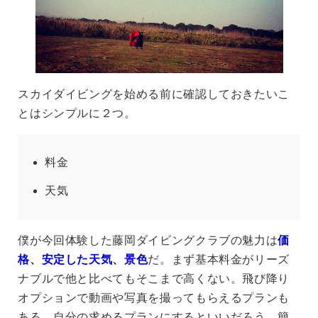
スカイダイビングを始める前に確認しておきたいこ
とはシンプルに２つ。
料金
天気
僕が今回体験した藤岡ダイビングクラブの魅力は
価
格
、
安定した天気
、
景色
だ。まず基本料金がリーズ
ナブルで他と比べてもそこまで高くない。
飛び降り
オプションで動画や写真を撮ってもらえるプランも
ある。自分の求めるプランにするといいだろう。簡