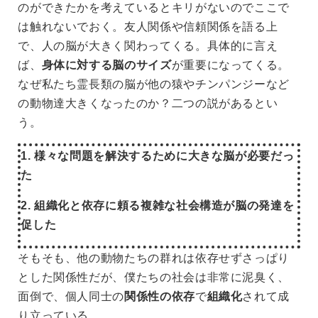
のができたかを考えているとキリがないのでここで
は触れないでおく。友人関係や信頼関係を語る上
で、人の脳が大きく関わってくる。具体的に言え
ば、
身体に対する脳のサイズ
が重要になってくる。
なぜ私たち霊長類の脳が他の猿やチンパンジーなど
の動物達大きくなったのか？二つの説があるとい
う。
1. 様々な問題を解決するために大きな脳が必要だっ
た
2. 組織化と依存に頼る複雑な社会構造が脳の発達を
促した
そもそも、他の動物たちの群れは依存せずさっぱり
とした関係性だが、僕たちの社会は非常に泥臭く、
面倒で、個人同士の
関係性の依存
で
組織化
されて成
り立っている。