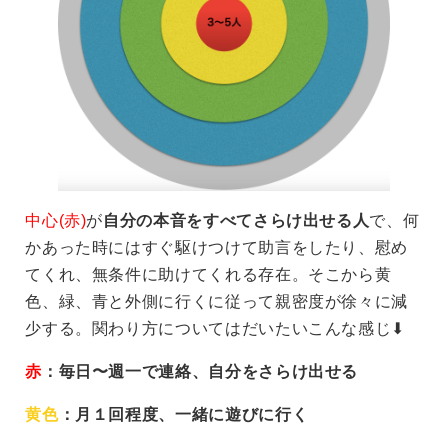
中心(赤)
が
自分の本音をすべてさらけ出せる人
で、何
かあった時にはすぐ駆けつけて助言をしたり、慰め
てくれ、無条件に助けてくれる存在。そこから黄
色、緑、青と外側に行くに従って親密度が徐々に減
少する。関わり方についてはだいたいこんな感じ⬇︎
赤
：毎日〜週一で連絡、自分をさらけ出せる
黄色
：月１回程度、一緒に遊びに行く