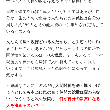
一つの人間関係の数を考える上での指標になる。
日本全体で見れば１億人という社会ではあるが、自
分が一生のうちで出会う人たちとの関係性は自分の
周りの約150人とその他大勢の中に集約され完結して
いると言える。
女なんて星の数ほどいるんだから
、と失恋の時に励
まされたことがあるんだけどそもそも１つの環境で
関係性を築けるのは
150人程度
。そう考えると、その
親密度を自分から広げて入れ替えていかない限り、
いつまでも同じ環境と人との関係性になってしまう
気がする。
不思議なことに、
どれだけ人間関係を深く掘り下げ
ようとしても本当に気の合う仲間の総量は変わらな
い
。そうなると次の疑問は、
何が自分の親友になる
人を決めるのか？
だ。