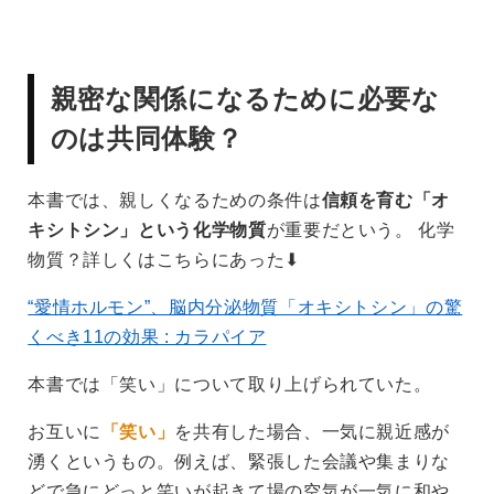
親密な関係になるために必要な
のは共同体験？
本書では、親しくなるための条件は
信頼を育む「オ
キシトシン」という化学物質
が重要だという。 化学
物質？詳しくはこちらにあった⬇︎
“愛情ホルモン”、脳内分泌物質「オキシトシン」の驚
くべき11の効果 : カラパイア
本書では「笑い」について取り上げられていた。
お互いに
「笑い」
を共有した場合、一気に親近感が
湧くというもの。例えば、緊張した会議や集まりな
どで急にどっと笑いが起きて場の空気が一気に和や