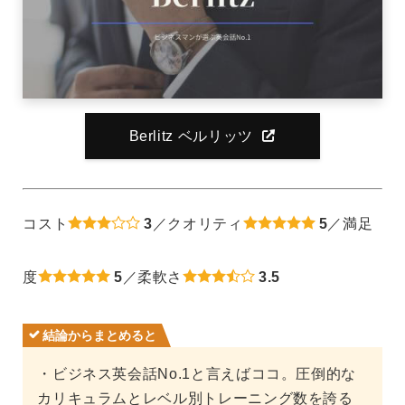
Berlitz ベルリッツ
コスト
3
／クオリティ
5
／満足
度
5
／柔軟さ
3.5
結論からまとめると
・ビジネス英会話No.1と言えばココ。圧倒的な
カリキュラムとレベル別トレーニング数を誇る