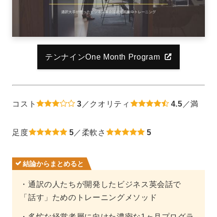
テンナインOne Month Program
コスト
3
／クオリティ
4.5
／満
足度
5
／柔軟さ
5
結論からまとめると
・通訳の人たちが開発したビジネス英会話で
「話す」ためのトレーニングメソッド
・多忙な経営者層に向けた濃密な1ヶ月プログラ