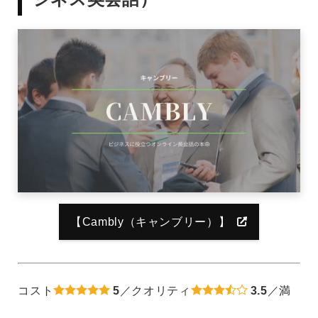
【Cambly（キャンブリー）】
コスト
5
／クオリティ
3.5
／満