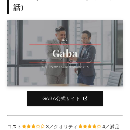
話）
GABA公式サイト
コスト
3
／クオリティ
4
／満足