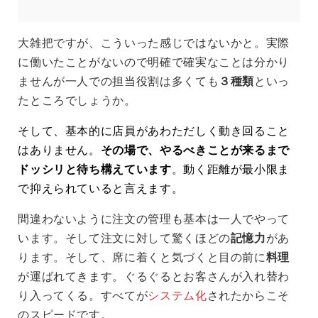
大雑把ですが、こういった感じではないかと。実際
に働いたことがないので明確で確実なことは分かり
ませんが一人での担当役割は多くても
３種類
といっ
たところでしょうか。
そして、基本的に店員があわただしく動き回ること
はありません。
その場で、やるべきことが来るまで
ドッシリと待ち構えています
。動く距離が最小限ま
で抑えられていると言えます。
間違わないように注文の管理も基本は一人でやって
います。そして注文に対して驚くほどの
記憶力
があ
ります。そして、席に着くと気づくと目の前に
料理
が運ばれてきます。ぐるぐるとお客さんが入れ替わ
り入ってくる。すべてが
システム化
されたからこそ
のスピードです。