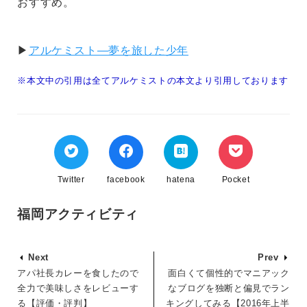
おすすめ。
▶
アルケミスト―夢を旅した少年
※本文中の引用は全てアルケミストの本文より引用しております
Twitter
facebook
hatena
Pocket
福岡アクティビティ
Next
Prev
アパ社長カレーを食したので
面白くて個性的でマニアック
全力で美味しさをレビューす
なブログを独断と偏見でラン
る【評価・評判】
キングしてみる【2016年上半