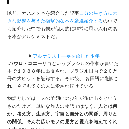
以前、オススメ本を紹介した記事
自分の生き方に大
きな影響を与えた衝撃的な本を厳選紹介する
の中で
も紹介した中でも僕が個人的に非常に思い入れのあ
る本がアルケミストだ。
▶︎
アルケミスト―夢を旅した少年
パウロ・コエーリョ
というブラジルの作家が書いた
本で１９８８年に出版され、ブラジル国内で２０万
冊の大ヒットを記録する。その後、 各国語に翻訳さ
れ、今でも多くの人に愛され続けている。
物語としては一人の羊飼いの少年が旅に出るという
ものだけど、単純な旅人の物語ではなく、
人とは何
か、考え方、生き方、宇宙と自分との関係、周りと
の関係、そんな広いモノの見方と視点を与えてくれ