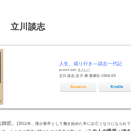
き 立川談志
人生、成り行き―談志一代記
posted with
ヨメレバ
立川 談志,吉川 潮 新潮社 2008-05
Amazon
Kindle
師匠。(
2011年、僕が新卒として働き始めた年にお亡くなりになられて