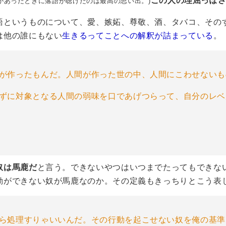
この人の理屈っぽ
があったときに落語が聴けたのは最高の思い出。)
語というものについて、愛、嫉妬、尊敬、酒、タバコ、その
は他の誰にもない
生きるってことへの解釈が詰まっている
。
が作ったもんだ。人間が作った世の中、人間にこわせないも
ずに対象となる人間の弱味を口であげつらって、自分のレベ
奴は馬鹿だ
と言う。できないやつはいつまでたってもできな
動ができない奴が馬鹿なのか。その定義もきっちりとこう表
たら処理すりゃいいんだ。その行動を起こせない奴を俺の基