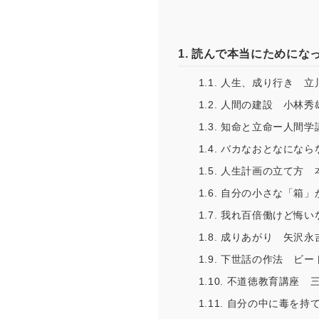
1.
読んで本当にためにな
1.1.
人生、成り行き 立
1.2.
人間の建設 小林秀
1.3.
知命と立命ー人間学
1.4.
バカなおとなになら
1.5.
人生計画の立て方 
1.6.
自分の小さな「箱」
1.7.
我れ百倍働けど悔い
1.8.
成りあがり 矢沢永
1.9.
下世話の作法 ビー
1.10.
不道徳教育講座 
1.11.
自分の中に毒を持