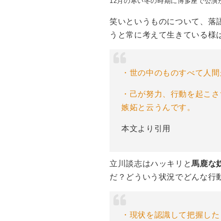
12月の寒い冬の時期に博多座で公演
笑いというものについて、落
うと常に考えて生きている様
・世の中のものすべて人間
・己が努力、行動を起こさ
嫉妬と云うんです。
本文より引用
立川談志はハッキリと
馬鹿な
だ？どういう状況でどんな行
・現状を認識して把握し