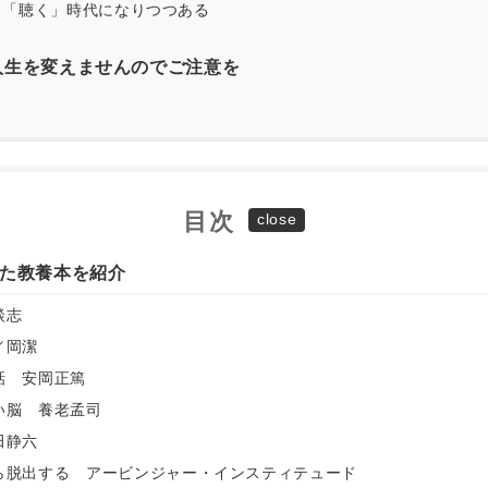
「聴く」時代になりつつある
人生を変えませんのでご注意を
目次
た教養本を紹介
談志
／岡潔
話 安岡正篤
い脳 養老孟司
田静六
ら脱出する アービンジャー・インスティテュード