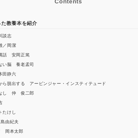
Contents
った教養本を紹介
川談志
雄／岡潔
講話 安岡正篤
ない脳 養老孟司
本田静六
から脱出する アービンジャー・インスティテュード
なし 仲 俊二郎
吉
トたけし
三島由紀夫
て 岡本太郎