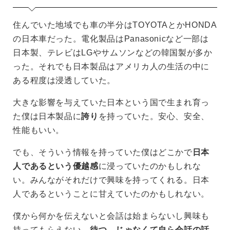
住んでいた地域でも車の半分はTOYOTAとかHONDA
の日本車だった。電化製品はPanasonicなど一部は
日本製、テレビはLGやサムソンなどの韓国製が多か
った。それでも日本製品はアメリカ人の生活の中に
ある程度は浸透していた。
大きな影響を与えていた日本という国で生まれ育っ
た僕は日本製品に
誇り
を持っていた。安心、安全、
性能もいい。
でも、そういう情報を持っていた僕はどこかで
日本
人であるという優越感
に浸っていたのかもしれな
い。みんながそれだけで興味を持ってくれる。日本
人であるということに甘えていたのかもしれない。
僕から何かを伝えないと会話は始まらないし興味も
持ってもらえない。
待つ、じゃなくて自ら会話の話