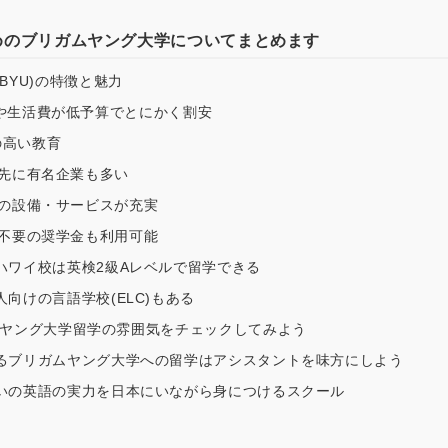
めのブリガムヤング大学についてまとめます
BYU)の特徴と魅力
費や生活費が低予算でとにかく割安
の高い教育
職先に有名企業も多い
学の設備・サービスが充実
済不要の奨学金も利用可能
ハワイ校は英検2級Aレベルで留学できる
向けの言語学校(ELC)もある
ヤング大学留学の雰囲気をチェックしてみよう
るブリガムヤング大学への留学はアシスタントを味方にしよう
いの英語の実力を日本にいながら身につけるスクール