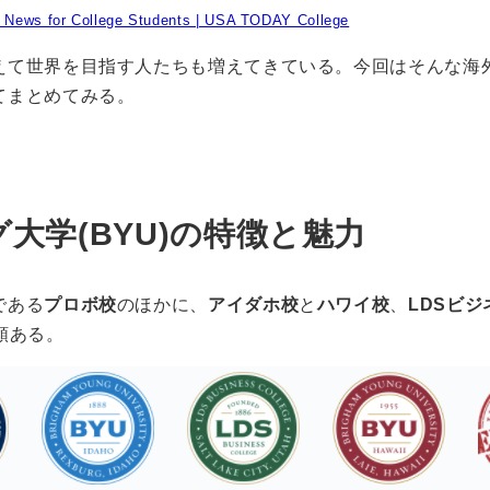
s | News for College Students | USA TODAY College
えて世界を目指す人たちも増えてきている。今回はそんな海
てまとめてみる。
大学(BYU)の特徴と魅力
である
プロボ校
のほかに、
アイダホ校
と
ハワイ校
、
LDSビ
類ある。