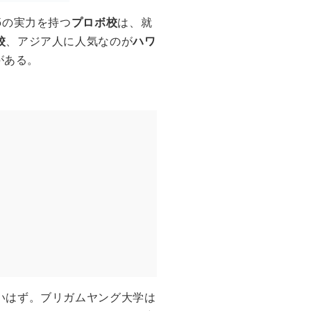
5の実力を持つ
プロボ校
は、就
校
、アジア人に人気なのが
ハワ
がある。
いはず。ブリガムヤング大学は