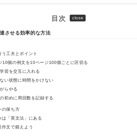
目次
達させる効率的な方法
行う工夫とポイント
ジ10個の例文を10ページ100個ごとに区切る
と学習を交互に入れる
らない状態に時間をかけない
ながらやる
ジの初めに周回数を記録する
ンの保ち方
つは「英文法」にある
英作文で鍛えよう