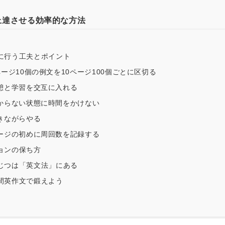
上達させる効率的な方法
に行う工夫とポイント
ージ10個の例文を10ページ100個ごとに区切る
憩と学習を交互に入れる
からない状態に時間をかけない
きながらやる
ージの初めに周回数を記録する
ョンの保ち方
じつは「英文法」にある
間英作文で鍛えよう