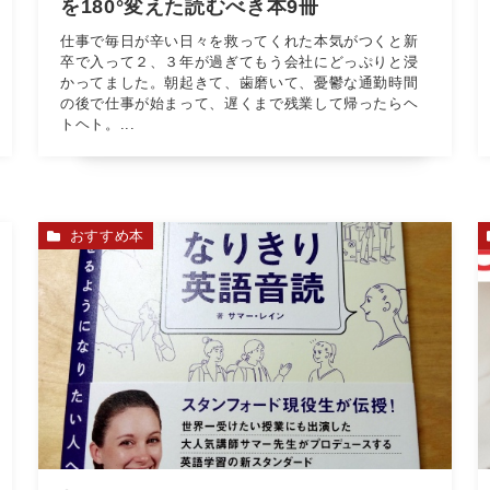
を180°変えた読むべき本9冊
仕事で毎日が辛い日々を救ってくれた本気がつくと新
卒で入って２、３年が過ぎてもう会社にどっぷりと浸
かってました。朝起きて、歯磨いて、憂鬱な通勤時間
の後で仕事が始まって、遅くまで残業して帰ったらヘ
トヘト。...
おすすめ本