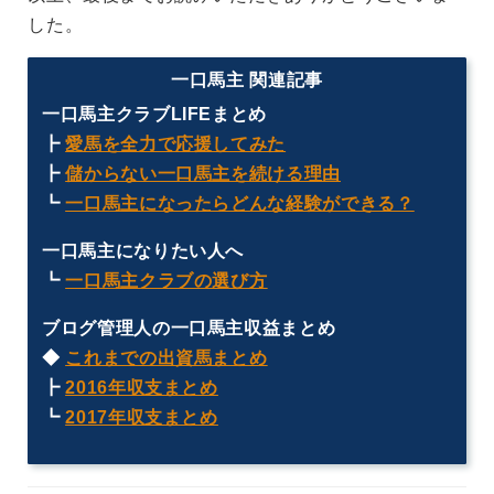
した。
一口馬主 関連記事
一口馬主クラブLIFEまとめ
┣
愛馬を全力で応援してみた
┣
儲からない一口馬主を続ける理由
┗
一口馬主になったらどんな経験ができる？
一口馬主になりたい人へ
┗
一口馬主クラブの選び方
ブログ管理人の一口馬主収益まとめ
◆
これまでの出資馬まとめ
┣
2016年収支まとめ
┗
2017年収支まとめ