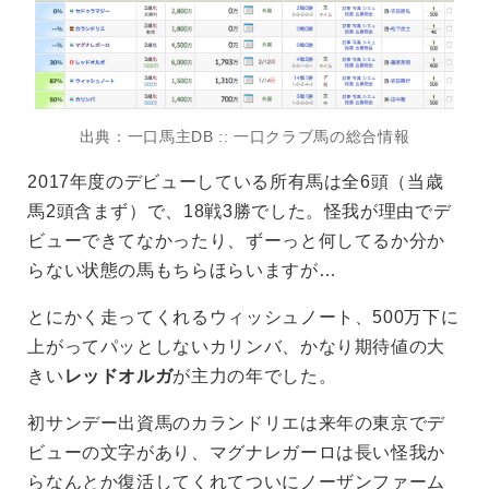
出典：一口馬主DB :: 一口クラブ馬の総合情報
2017年度のデビューしている所有馬は全6頭（当歳
馬2頭含まず）で、18戦3勝でした。怪我が理由でデ
ビューできてなかったり、ずーっと何してるか分か
らない状態の馬もちらほらいますが…
とにかく走ってくれるウィッシュノート、500万下に
上がってパッとしないカリンバ、かなり期待値の大
きい
レッドオルガ
が主力の年でした。
初サンデー出資馬のカランドリエは来年の東京でデ
ビューの文字があり、マグナレガーロは長い怪我か
らなんとか復活してくれてついにノーザンファーム