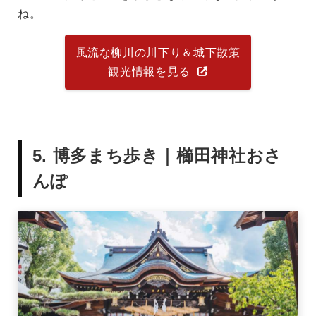
ね。
風流な柳川の川下り＆城下散策
観光情報を見る
5. 博多まち歩き｜櫛田神社おさ
んぽ