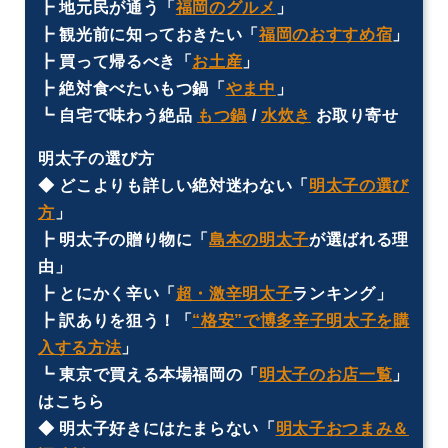
┣ 地元民が通う「
福岡のグルメ
」
┣ 観光前に知っておきたい「
福岡のおすすめ宿
」
┣ 買って帰るべき「
お土産
」
┣ 絶対食べたいもつ鍋「
やま中
」
┗ 自宅で味わう絶品
もつ鍋
/
水炊き
お取り寄せ
明太子の選び方
◆ どこよりも詳しい絶対迷わない「
明太子の選び
方
」
┣ 明太子の贈り物に「
島本の明太子
が選ばれる理
由」
┣ とにかく辛い「
超・激辛明太子
ランキング」
┣ 訳ありを狙う！「
“格安”で博多辛子明太子を購
入する方法
」
┗ 東京で買える本場福岡の「
明太子のお店一覧
」
はこちら
◆ 明太子好きにはたまらない「
明太子おつまみ＆