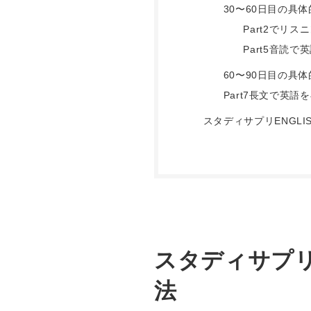
30〜60日目の具
Part2でリ
Part5音読
60〜90日目の具
Part7長文で英
スタディサプリENGL
スタディサプリ
法