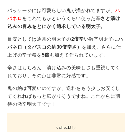
パッケージには可愛らしい鬼が描かれてますが、
ハ
バネロ
をこれでもかというくらい使った
辛さと漬け
込みの旨みをとにかく追求している明太子
。
目安としては通常の明太子の
2倍辛い
激辛明太子に
ハ
バネロ（タバスコの約30倍辛さ）
を加え、さらに仕
上げの辛子粉を
5倍
も加えて作られています。
辛さはもちろん、漬け込みの美味しさも重視してく
れており、その点は非常に好感です。
鬼の絵は可愛いのですが、送料をもう少しお安くし
てくれればもっと広がりそうですね。これからに期
待の激辛明太子です！
check!!