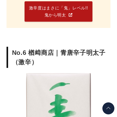
激辛度はまさに「鬼」レベル!!
鬼から明太
No.6 楢﨑商店｜青唐辛子明太子
（激辛）