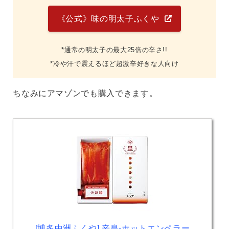
《公式》味の明太子ふくや
*通常の明太子の最大25倍の辛さ!!
*冷や汗で震えるほど超激辛好きな人向け
ちなみにアマゾンでも購入できます。
[博多中洲ふくや] 辛皇-ホットエンペラー