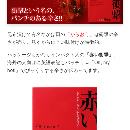
昆布漬けで有名なかば田の
「からおう」
は衝撃の辛
さが売り。見るからに辛い味付けが特徴的。
パッケージもかなりインパクト大の
「赤い衝撃」
。
海外の人向けに英語表記もバッチリ→「Oh, my
hot!」でびっくりする辛さが伝わってます。