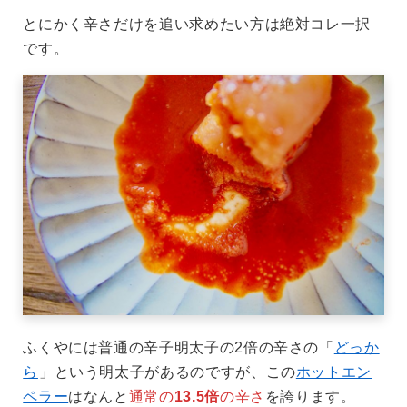
とにかく辛さだけを追い求めたい方は絶対コレ一択
です。
ふくやには普通の辛子明太子の2倍の辛さの「
どっか
ら
」という明太子があるのですが、この
ホットエン
ペラー
はなんと
通常の
13.5倍
の辛さ
を誇ります。