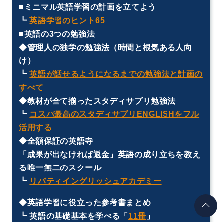
■ミニマル英語学習の計画を立てよう
┗
英語学習のヒント65
■英語の3つの勉強法
◆管理人の独学の勉強法（時間と根気ある人向
け）
┗
英語が話せるようになるまでの勉強法と計画の
すべて
◆教材が全て揃ったスタディサプリ勉強法
┗
コスパ最高のスタディサプリENGLISHをフル
活用する
◆全額保証の英語寺
「成果が出なければ返金」英語の成り立ちを教え
る唯一無二のスクール
┗
リバティイングリッシュアカデミー
◆英語学習に役立った参考書まとめ
┗ 英語の基礎基本を学べる「
11冊
」