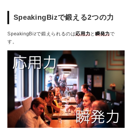
SpeakingBizで鍛える2つの力
SpeakingBizで鍛えられるのは
応用力
と
瞬発力
で
す。