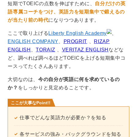
短期でTOEICの点数を伸ばすために、
自分だけの英
語専属コーチをつけ、英語力を短期集中で鍛えるの
が当たり前の時代
になりつつあります。
ここで取り上げる
Liberty English Academy
、
ENGLISH COMPANY
、
PROGRIT
、
RIZAP
ENGLISH
、
TORAIZ
、
VERITAZ ENGLISH
などな
ど、調べれば調べるほどTOEICを上げる短期集中コ
ースってたくさんあります。
大切なのは、
今の自分が英語に何を求めているの
か？
をしっかりと見定めることです。
ここが大事なPoint!!
仕事でどんな英語力が必要か？を知る
各サービスの強み・バックグラウンドを知る